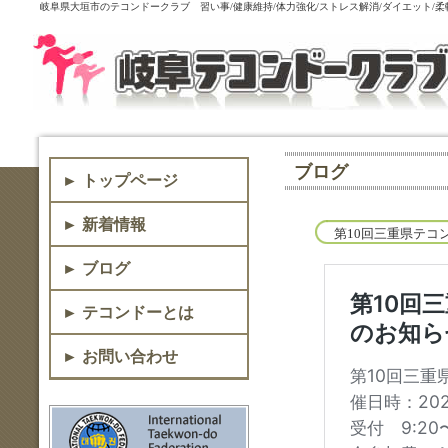
岐阜県大垣市のテコンドークラブ 習い事/健康維持/体力強化/ストレス解消/ダイエット/
ブログ
► トップページ
► 新着情報
第10回三重県テコ
► ブログ
► テコンドーとは
► お問い合わせ