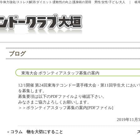
/体力強化/ストレス解消/ダイエット/柔軟性の向上/護身術の習得 男性/女性/子ども/大人 ｜
ブログ
東海大会 ボランティアスタッフ募集の案内
12/1開催 第24回東海テコンドー選手権大会・第11回学生大 に
を募集します。
募集要項は以下のPDFファイルより確認下さい。
みなさまご協力よろしくお願いします。
＞＞ボランティアスタッフ募集の案内[PDFファイル]
2019年11
«
コラム 物を大切にすること