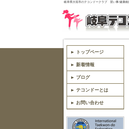
岐阜県大垣市のテコンドークラブ 習い事/健康維持
► トップページ
► 新着情報
► ブログ
► テコンドーとは
► お問い合わせ