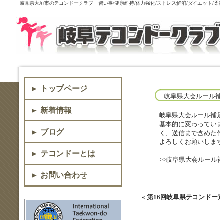
岐阜県大垣市のテコンドークラブ 習い事/健康維持/体力強化/ストレス解消/ダイエット/
► トップページ
岐阜県大会ルール
► 新着情報
岐阜県大会ルール補
基本的に変わっていま
► ブログ
く、送信まで含めた
よろしくお願いしま
► テコンドーとは
>>岐阜県大会ルール補
► お問い合わせ
«
第16回岐阜県テコンドー