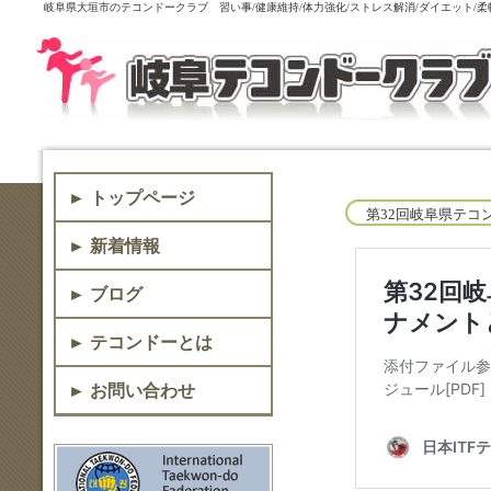
岐阜県大垣市のテコンドークラブ 習い事/健康維持/体力強化/ストレス解消/ダイエット/
► トップページ
第32回岐阜県テコ
► 新着情報
► ブログ
► テコンドーとは
► お問い合わせ