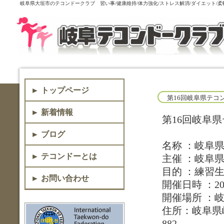
岐阜県大垣市のテコンドークラブ 習い事/健康維持/体力強化/ストレス解消/ダイエット/
► トップページ
第16回岐阜県テコ
► 新着情報
第16回岐阜
► ブログ
名称 ：岐阜
► テコンドーとは
主催 ：岐阜
目的 ：練習
► お問い合わせ
開催日時 ：20
開催場所 ：
住所：岐阜県岐阜
882