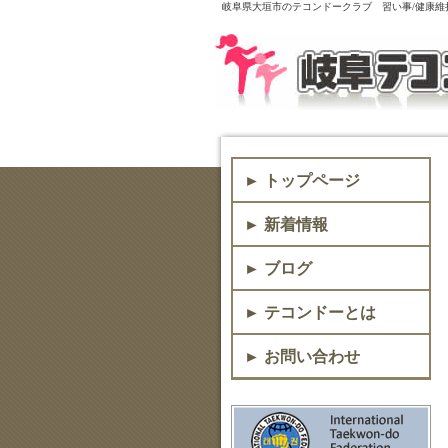
岐阜県大垣市のテコンドークラブ 習い事/健康維持
► トップページ
► 新着情報
► ブログ
► テコンドーとは
► お問い合わせ