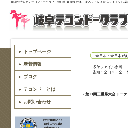
岐阜県大垣市のテコンドークラブ 習い事/健康維持/体力強化/ストレス解消/ダイエット/
► トップページ
全日本・全日本Jr
► 新着情報
添付ファイル参照
告知：全日本・全日本
► ブログ
► テコンドーとは
«
第13回三重県大会 トー
► お問い合わせ