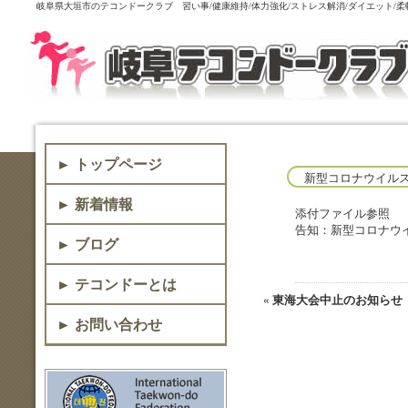
岐阜県大垣市のテコンドークラブ 習い事/健康維持/体力強化/ストレス解消/ダイエット/
► トップページ
新型コロナウイル
► 新着情報
添付ファイル参照
告知：新型コロナウイ
► ブログ
► テコンドーとは
«
東海大会中止のお知らせ
► お問い合わせ